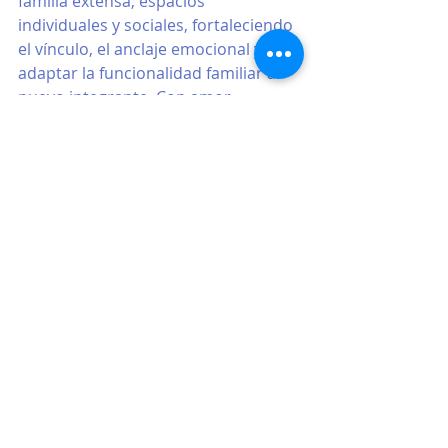
familia extensa, espacios 
individuales y sociales, fortaleciendo 
el vínculo, el anclaje emocional y 
adaptar la funcionalidad familiar al 
nuevo integrante. Con amor, 
empatía, comunicación, buena 
disposición, ingenio y creatividad, la 
pareja logrará integrar los grandes e 
inevitables cambios que impone la 
llegada de los hijos. 